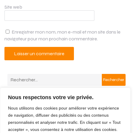
Site web
Enregistrer mon nom, mon e-mail et mon site dans le
navigateur pour mon prochain commentaire.
A
l
Rechercher
t
e
r
Derniers Commentaires
Nous respectons votre vie privée.
n
Aucun commentaire à afficher.
a
Nous utilisons des cookies pour améliorer votre expérience
t
de navigation, diffuser des publicités ou des contenus
i
personnalisés et analyser notre trafic. En cliquant sur « Tout
v
Mentions légales
accepter », vous consentez à notre utilisation des cookies.