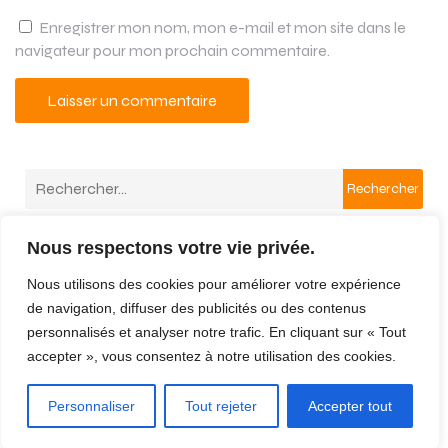
Enregistrer mon nom, mon e-mail et mon site dans le
navigateur pour mon prochain commentaire.
A
l
Rechercher
t
e
r
Derniers Commentaires
Nous respectons votre vie privée.
n
Aucun commentaire à afficher.
a
Nous utilisons des cookies pour améliorer votre expérience
t
de navigation, diffuser des publicités ou des contenus
i
personnalisés et analyser notre trafic. En cliquant sur « Tout
v
Mentions légales
accepter », vous consentez à notre utilisation des cookies.
e
:
© 2026 Miamamia. Created with
using WordPress and
Personnaliser
Tout rejeter
Accepter tout
Kubio